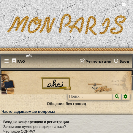
📻
Эфирит: ♫ %djname%
FAQ
Регистрация
Вход
MonParis2025
ФОРУМ
Часто задаваемые вопросы
Поиск
Ра
Общение без границ
Часто задаваемые вопросы
Вход на конференцию и регистрация
Зачем мне нужно регистрироваться?
Что такое COPPA?