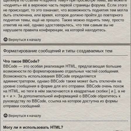
Щёлкнув по ссылке «Поднять тему» при просмотре темы, вы можете
«поднять» её в верхнюю часть первой страницы форума. Если этого
не происходит, то это означает, что возможность поднятия тем могла
быть отключена, или время, которое должно пройти до повторного
поднятия темы, ещё не прошло. Также можно поднять тему, просто
ответив на неё, однако удостоверьтесь, что тем самым вы не
нарушаете правила конференции, на которой находитесь.
Вернуться к началу
Форматирование сообщений и типы создаваемых тем
Что такое BBCode?
BBCode — это особая реализация HTML, предлагающая большие
возможности по форматированию отдельных частей сообщения.
Возможность использования BBCode определяется
администратором, однако BBCode также может быть отключён на
уровне сообщения в форме для его отправки. BBCode очень похож
на HTML, но теги в нём заключаются в квадратные скобки [ и ], а не
в < и >. За дополнительной информацией о BBCode обратитесь к
руководству по BBCode, ссылка на которое доступна из формы
отправки сообщений.
Вернуться к началу
Могу ли я использовать HTML?