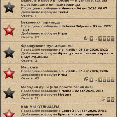
Выберите место в поезде — и узнайте, как вы
выстраиваете личные границы
Последнее сообщение
Иволга
«
04 авг 2026, 08:07
Добавлено в форуме
Тесты
Ответы:
1
Буквенная пирамида
Последнее сообщение
BelieverOnlyone
«
03 авг 2026,
16:03
Добавлено в форуме
Игры
Ответы:
69
1
4
5
6
7
…
Французские мультфильмы
Последнее сообщение
oliklelik
«
03 авг 2026, 13:22
Добавлено в форуме
Французские фильмы, сериалы
и мультфильмы
Ответы:
2
Мешалка
Последнее сообщение
oliklelik
«
03 авг 2026, 13:06
Добавлено в форуме
Игры
Ответы:
62
1
4
5
6
7
…
Мелодия души (или просто песня дня)
Последнее сообщение
Nemo
«
02 авг 2026, 21:13
Добавлено в форуме
Музыка
Ответы:
12
1
2
КАК МЫ ОТДЫХАЕМ.
Последнее сообщение
Сергей
«
01 авг 2026, 07:33
Добавлено в форуме
Крестьянское подворье и