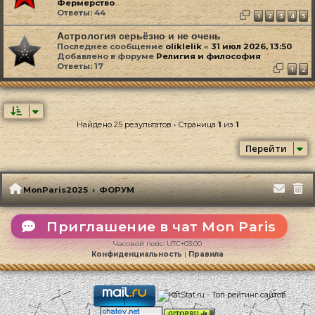
Фермерство
Ответы:
44
1
2
3
4
5
Астрология серьёзно и не очень
Последнее сообщение
oliklelik
«
31 июл 2026, 13:50
Добавлено в форуме
Религия и философия
Ответы:
17
1
2
Найдено 25 результатов • Страница
1
из
1
Перейти
MonParis2025
ФОРУМ
Приглашение в чат Mon Paris
Часовой пояс:
UTC+03:00
Конфиденциальность
|
Правила