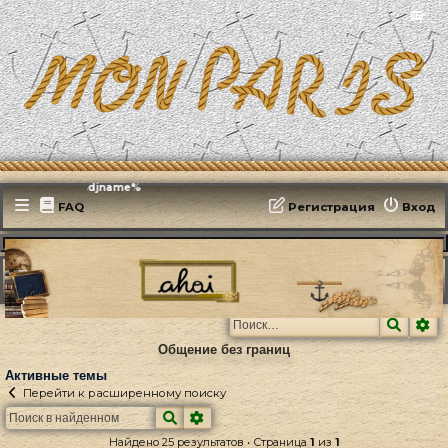
📻
Эфирит: ♫ %djname%
FAQ
Регистрация
Вход
MonParis2025
ФОРУМ
Поиск
Активные темы
Поиск
Ра
Общение без границ
Активные темы
Перейти к расширенному поиску
Поиск
Расширенный поиск
Найдено 25 результатов • Страница
1
из
1