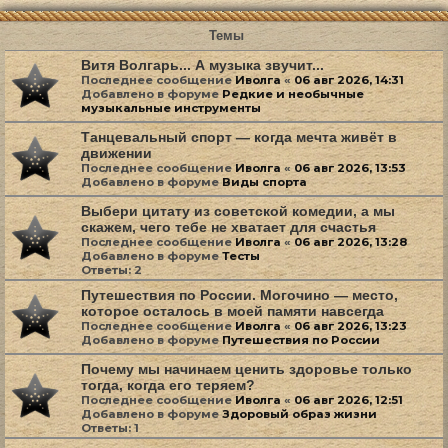
Темы
Витя Волгарь... А музыка звучит...
Последнее сообщение
Иволга
«
06 авг 2026, 14:31
Добавлено в форуме
Редкие и необычные
музыкальные инструменты
Танцевальный спорт — когда мечта живёт в
движении
Последнее сообщение
Иволга
«
06 авг 2026, 13:53
Добавлено в форуме
Виды спорта
Выбери цитату из советской комедии, а мы
скажем, чего тебе не хватает для счастья
Последнее сообщение
Иволга
«
06 авг 2026, 13:28
Добавлено в форуме
Тесты
Ответы:
2
Путешествия по России. Могочино — место,
которое осталось в моей памяти навсегда
Последнее сообщение
Иволга
«
06 авг 2026, 13:23
Добавлено в форуме
Путешествия по России
Почему мы начинаем ценить здоровье только
тогда, когда его теряем?
Последнее сообщение
Иволга
«
06 авг 2026, 12:51
Добавлено в форуме
Здоровый образ жизни
Ответы:
1