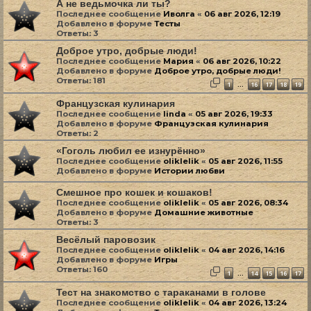
А не ведьмочка ли ты?
Последнее сообщение
Иволга
«
06 авг 2026, 12:19
Добавлено в форуме
Тесты
Ответы:
3
Доброе утро, добрые люди!
Последнее сообщение
Мария
«
06 авг 2026, 10:22
Добавлено в форуме
Доброе утро, добрые люди!
Ответы:
181
1
16
17
18
19
…
Французская кулинария
Последнее сообщение
linda
«
05 авг 2026, 19:33
Добавлено в форуме
Французская кулинария
Ответы:
2
«Гоголь любил ее изнурённо»
Последнее сообщение
oliklelik
«
05 авг 2026, 11:55
Добавлено в форуме
Истории любви
Смешное про кошек и кошаков!
Последнее сообщение
oliklelik
«
05 авг 2026, 08:34
Добавлено в форуме
Домашние животные
Ответы:
3
Весёлый паровозик
Последнее сообщение
oliklelik
«
04 авг 2026, 14:16
Добавлено в форуме
Игры
Ответы:
160
1
14
15
16
17
…
Тест на знакомство с тараканами в голове
Последнее сообщение
oliklelik
«
04 авг 2026, 13:24