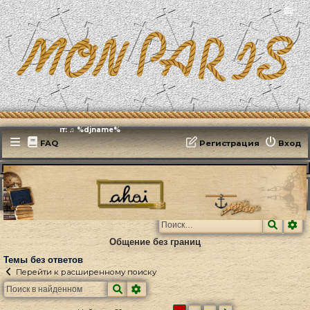
📻
Эфирит: ♫ %djname%
FAQ
Регистрация
Вход
MonParis2025
ФОРУМ
Поиск
Темы без ответов
Поиск
Ра
Общение без границ
Темы без ответов
Перейти к расширенному поиску
Поиск
Расширенный поиск