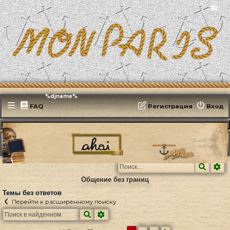
📻
Эфирит: ♫ %djname%
FAQ
Регистрация
Вход
MonParis2025
ФОРУМ
Поиск
Темы без ответов
Поиск
Ра
Общение без границ
Темы без ответов
Перейти к расширенному поиску
Поиск
Расширенный поиск