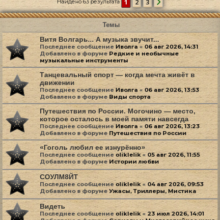
1
2
3
Найдено 63 результата
След.
Темы
Витя Волгарь... А музыка звучит...
Последнее сообщение
Иволга
«
06 авг 2026, 14:31
Добавлено в форуме
Редкие и необычные
музыкальные инструменты
Танцевальный спорт — когда мечта живёт в
движении
Последнее сообщение
Иволга
«
06 авг 2026, 13:53
Добавлено в форуме
Виды спорта
Путешествия по России. Могочино — место,
которое осталось в моей памяти навсегда
Последнее сообщение
Иволга
«
06 авг 2026, 13:23
Добавлено в форуме
Путешествия по России
«Гоголь любил ее изнурённо»
Последнее сообщение
oliklelik
«
05 авг 2026, 11:55
Добавлено в форуме
Истории любви
СОУЛМ8ЙТ
Последнее сообщение
oliklelik
«
04 авг 2026, 09:53
Добавлено в форуме
Ужасы, Триллеры, Мистика
Видеть
Последнее сообщение
oliklelik
«
23 июл 2026, 14:01