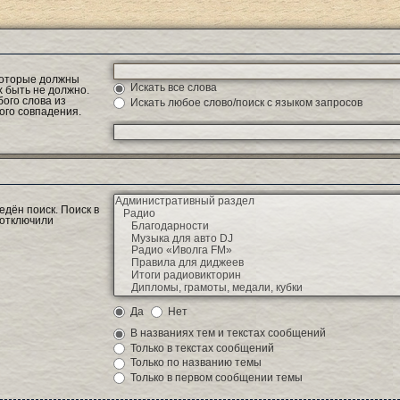
 которые должны
Искать все слова
х быть не должно.
ого слова из
Искать любое слово/поиск с языком запросов
ого совпадения.
дён поиск. Поиск в
 отключили
Да
Нет
В названиях тем и текстах сообщений
Только в текстах сообщений
Только по названию темы
Только в первом сообщении темы