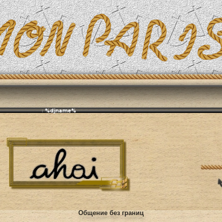
Эфирит: ♫ %djname%
Общение без границ