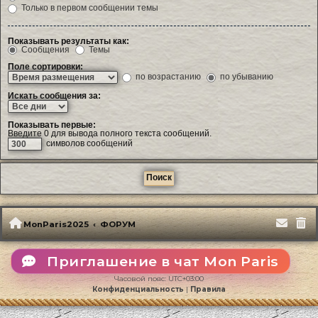
Только в первом сообщении темы
Показывать результаты как:
Сообщения
Темы
Поле сортировки:
по возрастанию
по убыванию
Искать сообщения за:
Показывать первые:
Введите 0 для вывода полного текста сообщений.
символов сообщений
MonParis2025
ФОРУМ
Приглашение в чат Mon Paris
Часовой пояс:
UTC+03:00
Конфиденциальность
|
Правила