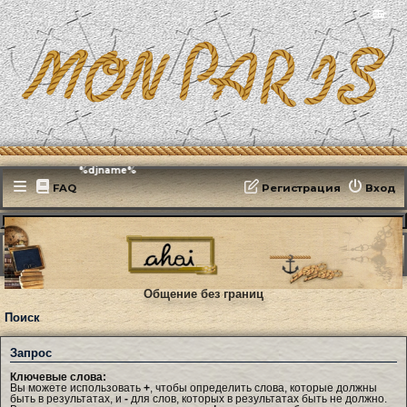
📻
Эфирит: ♫ %djname%
FAQ
Регистрация
Вход
MonParis2025
ФОРУМ
Поиск
Общение без границ
Поиск
Запрос
Ключевые слова:
Вы можете использовать
+
, чтобы определить слова, которые должны
быть в результатах, и
-
для слов, которых в результатах быть не должно.