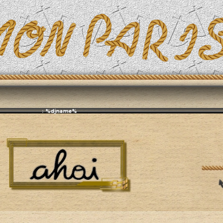
Эфирит: ♫ %djname%