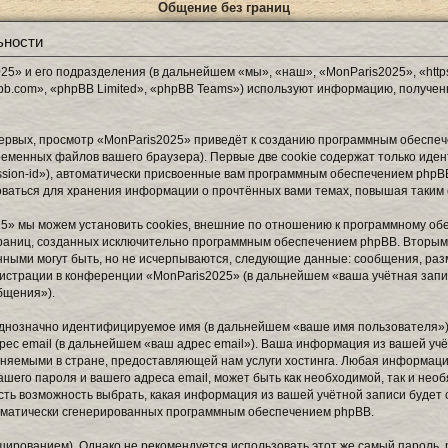
Общение без границ
ьности
5» и его подразделения (в дальнейшем «мы», «наш», «MonParis2025», «https
b.com», «phpBB Limited», «phpBB Teams») используют информацию, получен
ервых, просмотр «MonParis2025» приведёт к созданию программным обеспеч
еменных файлов вашего браузера). Первые две cookie содержат только иден
sion-id»), автоматически присвоенные вам программным обеспечением phpBB.
оваться для хранения информации о прочтённых вами темах, повышая таким
5» мы можем установить cookies, внешние по отношению к программному обе
страниц, созданных исключительно программным обеспечением phpBB. Вторы
нными могут быть, но не исчерпываются, следующие данные: сообщения, ра
истрации в конференции «MonParis2025» (в дальнейшем «ваша учётная запи
бщения»).
 однозначно идентифицируемое имя (в дальнейшем «ваше имя пользователя»)
рес email (в дальнейшем «ваш адрес email»). Ваша информация из вашей уч
няемыми в стране, предоставляющей нам услуги хостинга. Любая информаци
шего пароля и вашего адреса email, может быть как необходимой, так и нео
сть возможность выбрать, какая информация из вашей учётной записи будет о
томатически сгенерированных программным обеспечением phpBB.
рованием). Однако не рекомендуется использовать этот же самый пароль, р