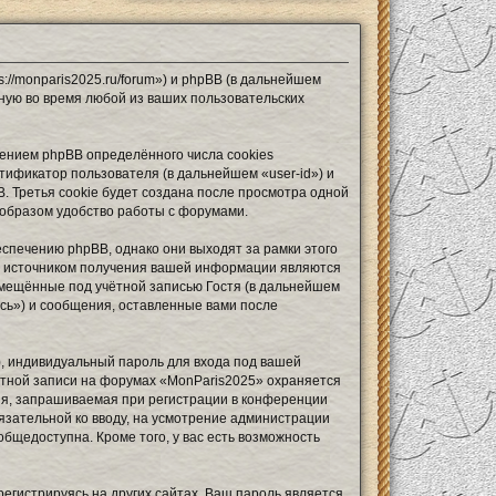
://monparis2025.ru/forum») и phpBB (в дальнейшем
ную во время любой из ваших пользовательских
ением phpBB определённого числа cookies
тификатор пользователя (в дальнейшем «user-id») и
 Третья cookie будет создана после просмотра одной
 образом удобство работы с форумами.
спечению phpBB, однако они выходят за рамки этого
м источником получения вашей информации являются
змещённые под учётной записью Гостя (в дальнейшем
сь») и сообщения, оставленные вами после
, индивидуальный пароль для входа под вашей
ётной записи на форумах «MonParis2025» охраняется
я, запрашиваемая при регистрации в конференции
бязательной ко вводу, на усмотрение администрации
бщедоступна. Кроме того, у вас есть возможность
егистрируясь на других сайтах. Ваш пароль является