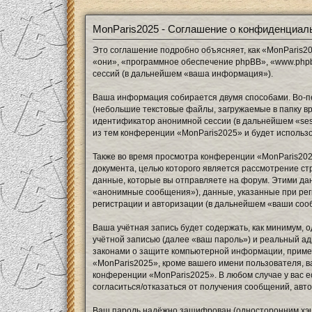
MonParis2025 - Соглашение о конфиденциал
Это соглашение подробно объясняет, как «MonParis202
«они», «программное обеспечение phpBB», «www.phpb
сессий (в дальнейшем «ваша информация»).
Ваша информация собирается двумя способами. Во-п
(небольшие текстовые файлы, загружаемые в папку вр
идентификатор анонимной сессии (в дальнейшем «ses
из тем конференции «MonParis2025» и будет использ
Также во время просмотра конференции «MonParis202
документа, целью которого является рассмотрение 
данные, которые вы отправляете на форум. Этими да
«анонимные сообщения»), данные, указанные при рег
регистрации и авторизации (в дальнейшем «ваши соо
Ваша учётная запись будет содержать, как минимум,
учётной записью (далее «ваш пароль») и реальный ад
законами о защите компьютерной информации, приме
«MonParis2025», кроме вашего имени пользователя, ва
конференции «MonParis2025». В любом случае у вас е
согласиться/отказаться от получения сообщений, ав
Ваш пароль надёжно зашифрован (односторонним хэши