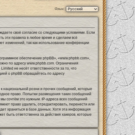
Язык:
рждаете своё согласие со следующими условиями. Если
ть эти правила в любое время и сделаем всё
мет изменений, так как использование конференции
ограммное обеспечение phpBB», «www.phpbb.com»,
можно по адресу
www.phpbb.com
. Ограничения
mited не несёт ответственности за то, что
цией о phpBB обращайтесь по адресу
 к национальной розни и прочих сообщений, которые
родное право. Попытки размещения таких сообщений
 мы сочтём это нужным. IP-адреса всех сообщений
меют право удалить, отредактировать, перенести или
удет храниться в базе данных. Хотя эта информация
ет быть ответственна за действия хакеров, которые