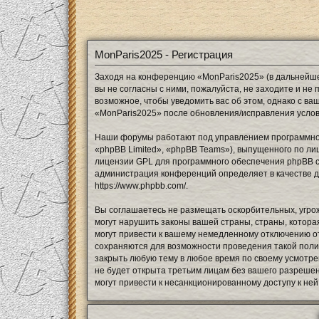
MonParis2025 - Регистрация
Заходя на конференцию «MonParis2025» (в дальнейшем
вы не согласны с ними, пожалуйста, не заходите и н
возможное, чтобы уведомить вас об этом, однако с в
«MonParis2025» после обновления/исправления услов
Наши форумы работают под управлением программног
«phpBB Limited», «phpBB Teams»), выпущенного по ли
лицензии GPL для программного обеспечения phpBB ст
администрация конференций определяет в качестве д
https://www.phpbb.com/
.
Вы соглашаетесь не размещать оскорбительных, угро
могут нарушить законы вашей страны, страны, котор
могут привести к вашему немедленному отключению от
сохраняются для возможности проведения такой полит
закрыть любую тему в любое время по своему усмотре
не будет открыта третьим лицам без вашего разрешен
могут привести к несанкционированному доступу к ней