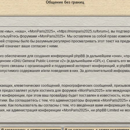
Общение без границ
 «мы», «наш», «MonParis2025», «https://monparis2025.ru/forum»), вы подтве
е пользуйтесь форумами «MonParis2025». Мы оставляем за собой право изменя
ашей стороны было бы разумным регулярно просматривать этот текст на пред
ий означает ваше согласие с ними.
о обеспечения для создания конференций phpBB (в дальнейшем «они», «пр
цензии «
GNU General Public License v2
» (в дальнейшем «GPL»). Скачать его 
рого связаны с организацией и поддержкой интернет-конференций, и phpBB Li
опустимого содержания и/или поведения в них. За дополнительной информа
жающих, клеветнических сообщений, порнографических сообщений, призывов
ая предоставляет услуги хостинга для форумов «MonParis2025» или междуна
 конференции, при этом ваш провайдер будет поставлен в известность, если
ики. Вы соглашаетесь с тем, что администраторы форумов «MonParis2025» и
нию. Как пользователь вы согласны с тем, что введённая вами информация б
ия, ни администрация конференции «MonParis2025», ни phpBB Limited не мож
.