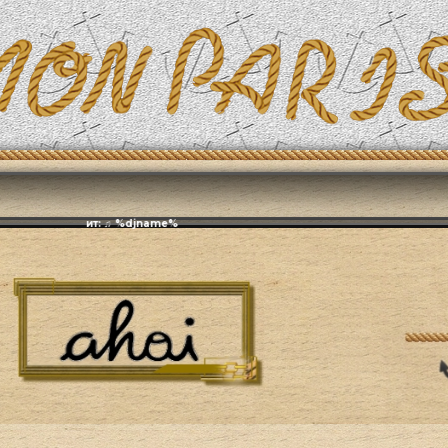
Эфирит: ♫ %djname%