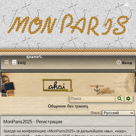
📻
Эфирит: ♫ %djname%
FAQ
Вход
MonParis2025
ФОРУМ
Поиск
Ра
Общение без границ
Язык:
MonParis2025 - Регистрация
Заходя на конференцию «MonParis2025» (в дальнейшем «мы», «наш»,