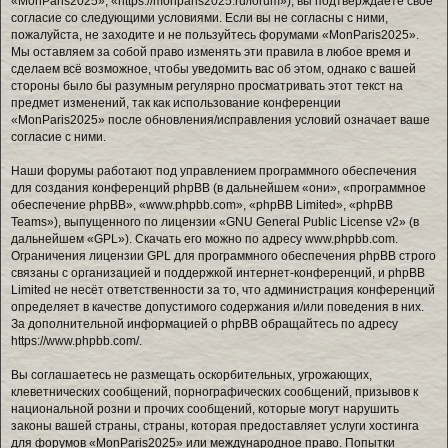
«MonParis2025», «https://monparis2025.ru/forum»), вы подтверждаете своё
согласие со следующими условиями. Если вы не согласны с ними,
пожалуйста, не заходите и не пользуйтесь форумами «MonParis2025».
Мы оставляем за собой право изменять эти правила в любое время и
сделаем всё возможное, чтобы уведомить вас об этом, однако с вашей
стороны было бы разумным регулярно просматривать этот текст на
предмет изменений, так как использование конференции
«MonParis2025» после обновления/исправления условий означает ваше
согласие с ними.
Наши форумы работают под управлением программного обеспечения
для создания конференций phpBB (в дальнейшем «они», «программное
обеспечение phpBB», «www.phpbb.com», «phpBB Limited», «phpBB
Teams»), выпущенного по лицензии «
GNU General Public License v2
» (в
дальнейшем «GPL»). Скачать его можно по адресу
www.phpbb.com
.
Ограничения лицензии GPL для программного обеспечения phpBB строго
связаны с организацией и поддержкой интернет-конференций, и phpBB
Limited не несёт ответственности за то, что администрация конференций
определяет в качестве допустимого содержания и/или поведения в них.
За дополнительной информацией о phpBB обращайтесь по адресу
https://www.phpbb.com/
.
Вы соглашаетесь не размещать оскорбительных, угрожающих,
клеветнических сообщений, порнографических сообщений, призывов к
национальной розни и прочих сообщений, которые могут нарушить
законы вашей страны, страны, которая предоставляет услуги хостинга
для форумов «MonParis2025» или международное право. Попытки