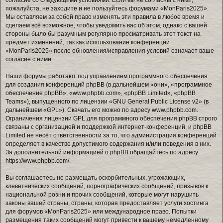
пожалуйста, не заходите и не пользуйтесь форумами «MonParis2025».
Мы оставляем за собой право изменять эти правила в любое время и
сделаем всё возможное, чтобы уведомить вас об этом, однако с вашей
стороны было бы разумным регулярно просматривать этот текст на
предмет изменений, так как использование конференции
«MonParis2025» после обновления/исправления условий означает ваше
согласие с ними.
Наши форумы работают под управлением программного обеспечения
для создания конференций phpBB (в дальнейшем «они», «программное
обеспечение phpBB», «www.phpbb.com», «phpBB Limited», «phpBB
Teams»), выпущенного по лицензии «
GNU General Public License v2
» (в
дальнейшем «GPL»). Скачать его можно по адресу
www.phpbb.com
.
Ограничения лицензии GPL для программного обеспечения phpBB строго
связаны с организацией и поддержкой интернет-конференций, и phpBB
Limited не несёт ответственности за то, что администрация конференций
определяет в качестве допустимого содержания и/или поведения в них.
За дополнительной информацией о phpBB обращайтесь по адресу
https://www.phpbb.com/
.
Вы соглашаетесь не размещать оскорбительных, угрожающих,
клеветнических сообщений, порнографических сообщений, призывов к
национальной розни и прочих сообщений, которые могут нарушить
законы вашей страны, страны, которая предоставляет услуги хостинга
для форумов «MonParis2025» или международное право. Попытки
размещения таких сообщений могут привести к вашему немедленному