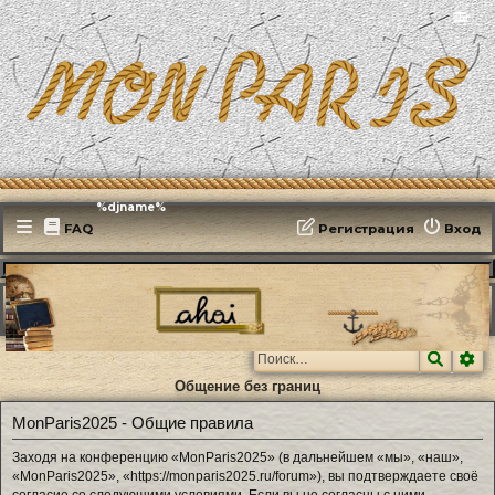
📻
Эфирит: ♫ %djname%
FAQ
Регистрация
Вход
MonParis2025
ФОРУМ
Поиск
Ра
Общение без границ
MonParis2025 - Общие правила
Заходя на конференцию «MonParis2025» (в дальнейшем «мы», «наш»,
«MonParis2025», «https://monparis2025.ru/forum»), вы подтверждаете своё
согласие со следующими условиями. Если вы не согласны с ними,