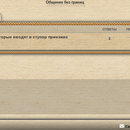
Общение без границ
ск
Расширенный поиск
ОТВЕТЫ
П
торые вводят в ступор приезжих
2
Св