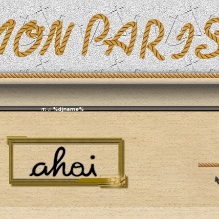
Эфирит: ♫ %djname%
А как там, во Франции?
Рассказы и отзывы о путешествиях по 