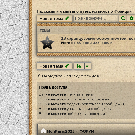
Рассказы и отзывы о путешествиях по Франции
Пои
Новая тема
ТЕМЫ
18 французских особенностей, ко
Nemo
»
30 янв 2025, 20:09
Новая тема
Вернуться к списку форумов
Права доступа
Вы
не можете
начинать темы
Вы
не можете
отвечать на сообщения
Вы
не можете
редактировать свои сообщения
Вы
не можете
удалять свои сообщения
Вы
не можете
добавлять вложения
MonParis2025
ФОРУМ