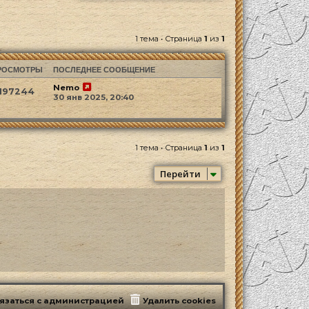
1 тема • Страница
1
из
1
РОСМОТРЫ
ПОСЛЕДНЕЕ СООБЩЕНИЕ
Nemo
197244
30 янв 2025, 20:40
1 тема • Страница
1
из
1
Перейти
язаться с администрацией
Удалить cookies