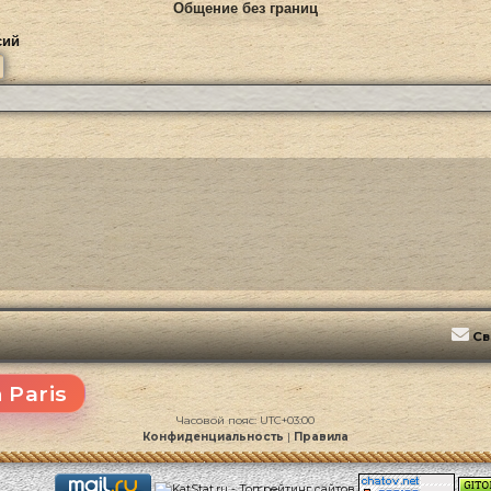
Общение без границ
сий
ск
Расширенный поиск
Св
 Paris
Часовой пояс:
UTC+03:00
Конфиденциальность
|
Правила