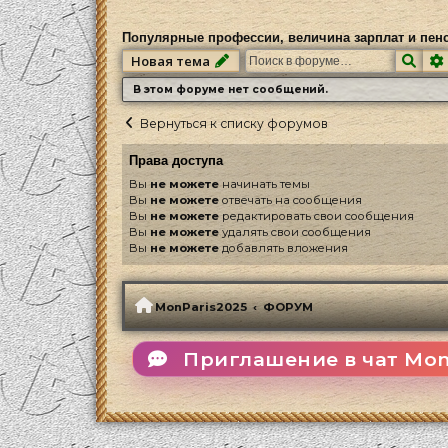
Популярные профессии, величина зарплат и пен
Пои
Новая тема
В этом форуме нет сообщений.
Вернуться к списку форумов
Права доступа
Вы
не можете
начинать темы
Вы
не можете
отвечать на сообщения
Вы
не можете
редактировать свои сообщения
Вы
не можете
удалять свои сообщения
Вы
не можете
добавлять вложения
MonParis2025
ФОРУМ
Приглашение в чат Mon