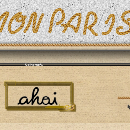
Эфирит: ♫ %djname%
А как там, во Франции?
Жизнь в современной Франции
Популярны