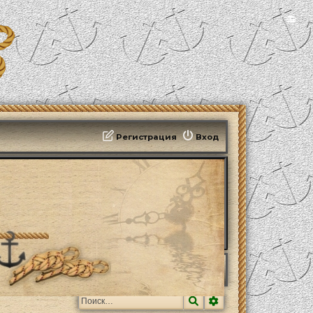
📻
Регистрация
Вход
е профессии, величина зарплат и пенсий
Поиск
Расширенный поис