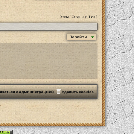
0 тем • Страница
1
из
1
Перейти
язаться с администрацией
Удалить cookies