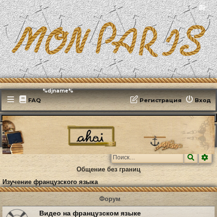
📻
Эфирит: ♫ %djname%
FAQ
Регистрация
Вход
MonParis2025
ФОРУМ
Paris, mon amour
Изучение французского языка
Поиск
Ра
Общение без границ
Изучение французского языка
Форум
Видео на французском языке