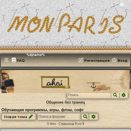
📻
Эфирит: ♫ %djname%
FAQ
Регистрация
Вход
MonParis2025
ФОРУМ
Paris, mon amour
Изучение французского языка
Обучающие программы, игры, флэш, софт
Поиск
Ра
Общение без границ
Обучающие программы, игры, флэш, софт
Поиск
Расширенный по
Новая тема
0 тем • Страница
1
из
1