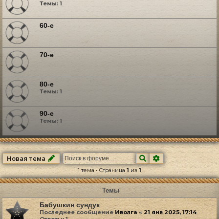
Темы:
1
60-е
70-е
80-е
Темы:
1
90-е
Темы:
1
Поиск
Расширенный по
Новая тема
1 тема • Страница
1
из
1
Темы
Бабушкин сундук
Последнее сообщение
Иволга
«
21 янв 2025, 17:14
Ответы:
1