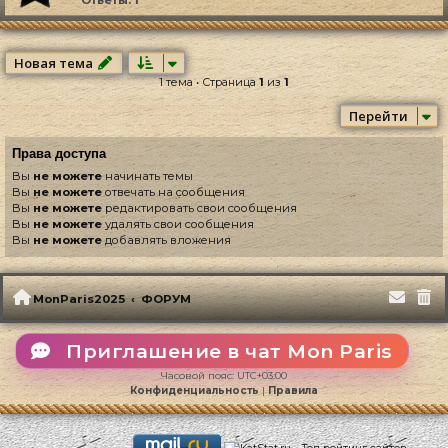
Новая тема
1 тема • Страница
1
из
1
Перейти
Права доступа
Вы
не можете
начинать темы
Вы
не можете
отвечать на сообщения
Вы
не можете
редактировать свои сообщения
Вы
не можете
удалять свои сообщения
Вы
не можете
добавлять вложения
MonParis2025
ФОРУМ
Приглашение в чат Mon Paris
Часовой пояс:
UTC+03:00
Конфиденциальность
|
Правила