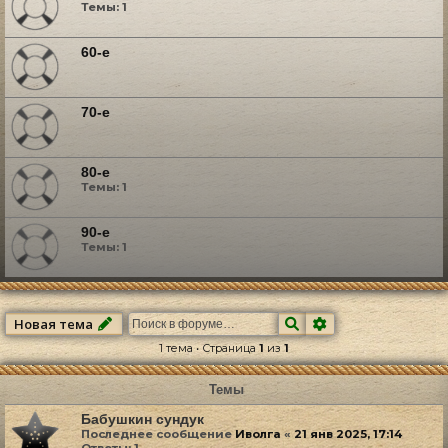
Темы:
1
60-е
70-е
80-е
Темы:
1
90-е
Темы:
1
Поиск
Расширенный по
Новая тема
1 тема • Страница
1
из
1
Темы
Бабушкин сундук
Последнее сообщение
Иволга
«
21 янв 2025, 17:14
Ответы:
1