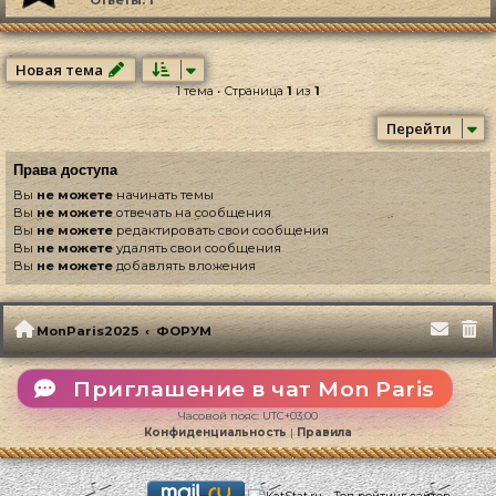
Новая тема
1 тема • Страница
1
из
1
Перейти
Права доступа
Вы
не можете
начинать темы
Вы
не можете
отвечать на сообщения
Вы
не можете
редактировать свои сообщения
Вы
не можете
удалять свои сообщения
Вы
не можете
добавлять вложения
MonParis2025
ФОРУМ
Приглашение в чат Mon Paris
Часовой пояс:
UTC+03:00
Конфиденциальность
|
Правила