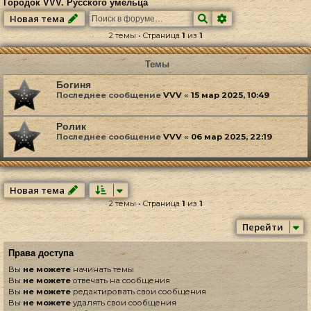
Городок VVV. Русского умельца
Поиск
Расширенный по
Новая тема
2 темы • Страница
1
из
1
Темы
Богиня
Последнее сообщение
VVV
«
15 мар 2025, 10:49
Ролик
Последнее сообщение
VVV
«
06 мар 2025, 22:19
Новая тема
2 темы • Страница
1
из
1
Перейти
Права доступа
Вы
не можете
начинать темы
Вы
не можете
отвечать на сообщения
Вы
не можете
редактировать свои сообщения
Вы
не можете
удалять свои сообщения