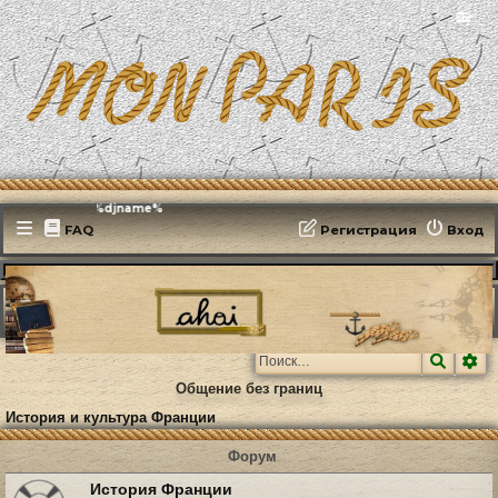
📻
Эфирит: ♫ %djname%
FAQ
Регистрация
Вход
MonParis2025
ФОРУМ
Paris, mon amour
История и культура Франции
Поиск
Ра
Общение без границ
История и культура Франции
Форум
История Франции