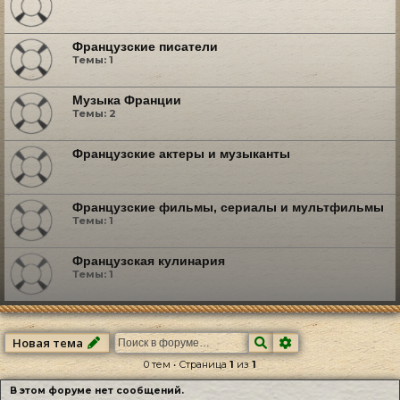
Французские писатели
Темы:
1
Музыка Франции
Темы:
2
Французские актеры и музыканты
Французские фильмы, сериалы и мультфильмы
Темы:
1
Французская кулинария
Темы:
1
Поиск
Расширенный по
Новая тема
0 тем • Страница
1
из
1
В этом форуме нет сообщений.