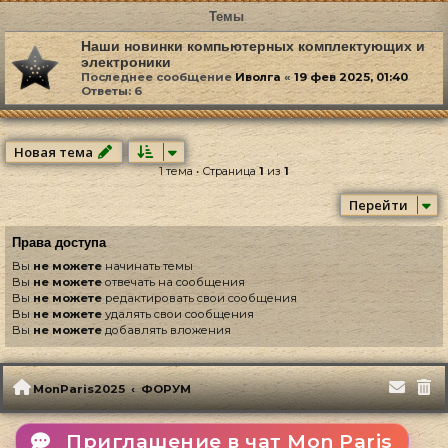
Темы
Наши новинки компьютерных комплектующих и
электроники
Последнее сообщение
Иволга
«
19 фев 2025, 01:40
Ответы:
6
Новая тема
1 тема • Страница
1
из
1
Перейти
Права доступа
Вы
не можете
начинать темы
Вы
не можете
отвечать на сообщения
Вы
не можете
редактировать свои сообщения
Вы
не можете
удалять свои сообщения
Вы
не можете
добавлять вложения
MonParis2025
ФОРУМ
Приглашение в чат Mon Paris