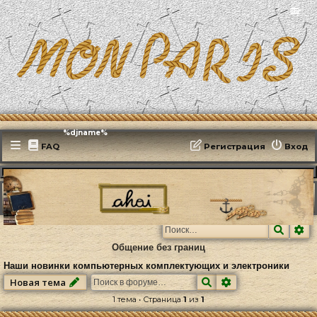
📻
Эфирит: ♫ %djname%
FAQ
Регистрация
Вход
MonParis2025
ФОРУМ
Технический форум
Компьютерное
Наши новинки компьютерных комплектующих и электроники
Поиск
Ра
Общение без границ
Наши новинки компьютерных комплектующих и электроники
Поиск
Расширенный по
Новая тема
1 тема • Страница
1
из
1