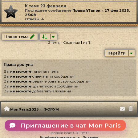
К теме 23 февраля
Последнее сообщение
ПравыйТапок
«
27 фев 2025,
23:08
Ответы:
4
Новая тема
2 темы • Страница
1
из
1
Перейти
Права доступа
Вы
не можете
начинать темы
Вы
не можете
отвечать на сообщения
Вы
не можете
редактировать свои сообщения
Вы
не можете
удалять свои сообщения
Вы
не можете
добавлять вложения
MonParis2025
ФОРУМ
Приглашение в чат Mon Paris
Часовой пояс:
UTC+03:00
Конфиденциальность
|
Правила