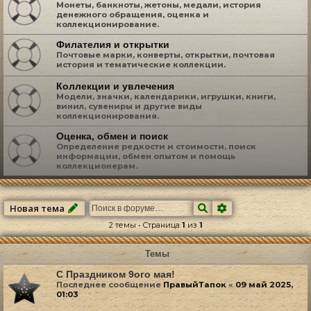
Монеты, банкноты, жетоны, медали, история
денежного обращения, оценка и
коллекционирование.
Филателия и открытки
Почтовые марки, конверты, открытки, почтовая
история и тематические коллекции.
Коллекции и увлечения
Модели, значки, календарики, игрушки, книги,
винил, сувениры и другие виды
коллекционирования.
Оценка, обмен и поиск
Определение редкости и стоимости, поиск
информации, обмен опытом и помощь
коллекционерам.
Поиск
Расширенный по
Новая тема
2 темы • Страница
1
из
1
Темы
С Праздником 9ого мая!
Последнее сообщение
ПравыйТапок
«
09 май 2025,
01:03