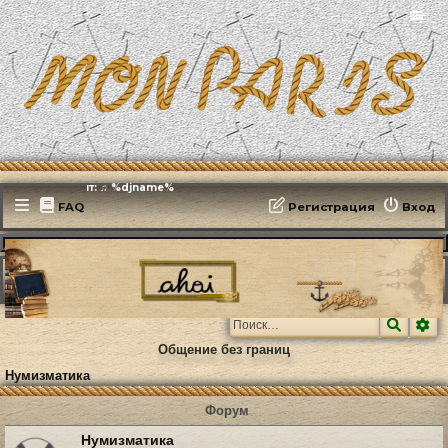
📻
Эфирит: ♫ %djname%
FAQ
Регистрация
Вход
MonParis2025
ФОРУМ
Хобби
Нумизматика
Поиск
Ра
Общение без границ
Нумизматика
Форум
Нумизматика