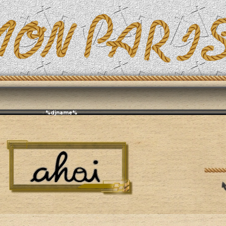
Эфирит: ♫ %djname%
й раздел
Радио
Радио «Иволга»: записи эфиров