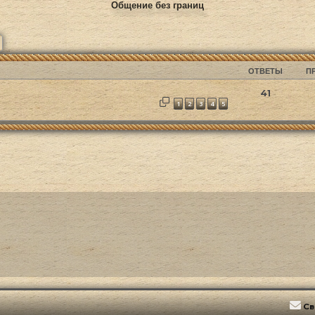
Общение без границ
ск
Расширенный поиск
ОТВЕТЫ
П
41
1
2
3
4
5
Св