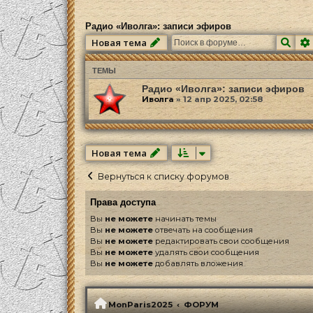
Радио «Иволга»: записи эфиров
Пои
Новая тема
ТЕМЫ
Радио «Иволга»: записи эфиров
Иволга
»
12 апр 2025, 02:58
Новая тема
Вернуться к списку форумов
Права доступа
Вы
не можете
начинать темы
Вы
не можете
отвечать на сообщения
Вы
не можете
редактировать свои сообщения
Вы
не можете
удалять свои сообщения
Вы
не можете
добавлять вложения
MonParis2025
ФОРУМ