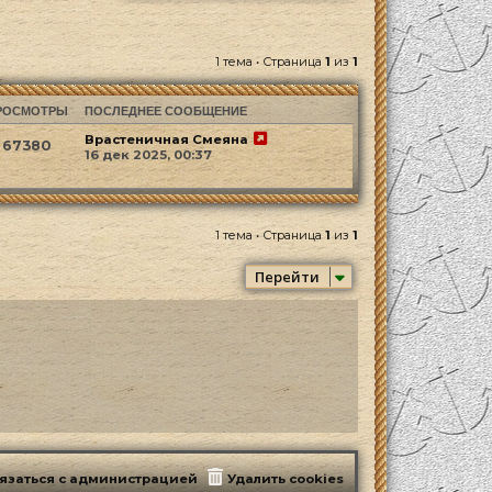
1 тема • Страница
1
из
1
РОСМОТРЫ
ПОСЛЕДНЕЕ СООБЩЕНИЕ
Врастеничная Смеяна
67380
16 дек 2025, 00:37
1 тема • Страница
1
из
1
Перейти
язаться с администрацией
Удалить cookies