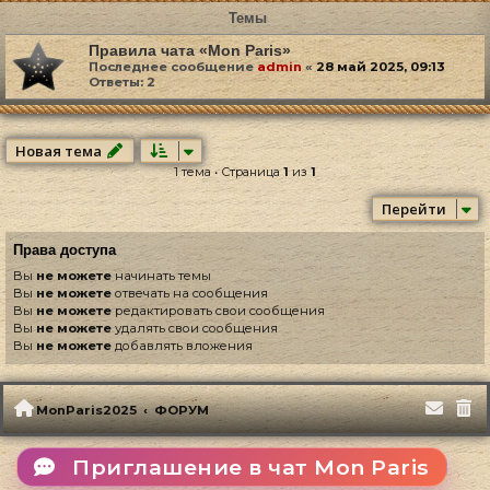
Темы
Правила чата «Mon Paris»
Последнее сообщение
admin
«
28 май 2025, 09:13
Ответы:
2
Новая тема
1 тема • Страница
1
из
1
Перейти
Права доступа
Вы
не можете
начинать темы
Вы
не можете
отвечать на сообщения
Вы
не можете
редактировать свои сообщения
Вы
не можете
удалять свои сообщения
Вы
не можете
добавлять вложения
MonParis2025
ФОРУМ
Приглашение в чат Mon Paris