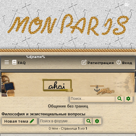
📻
Эфирит: ♫ %djname%
FAQ
Регистрация
Вход
MonParis2025
ФОРУМ
Культура
Психология
Философия и экзистенциальные вопросы
Поиск
Ра
Общение без границ
Философия и экзистенциальные вопросы
Поиск
Расширенный по
Новая тема
0 тем • Страница
1
из
1