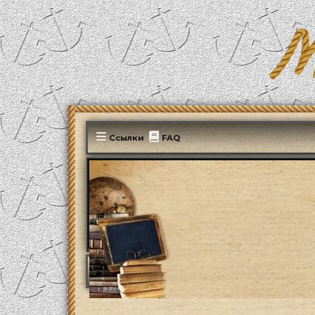
Ссылки
FAQ
MonParis2025
ФОРУМ
Культура
Психол