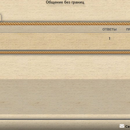
Общение без границ
ск
Расширенный поиск
ОТВЕТЫ
П
1
Св