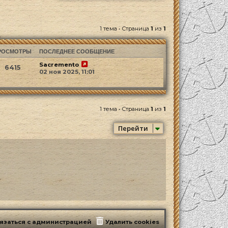
1 тема • Страница
1
из
1
РОСМОТРЫ
ПОСЛЕДНЕЕ СООБЩЕНИЕ
Sacremento
6415
02 ноя 2025, 11:01
1 тема • Страница
1
из
1
Перейти
язаться с администрацией
Удалить cookies