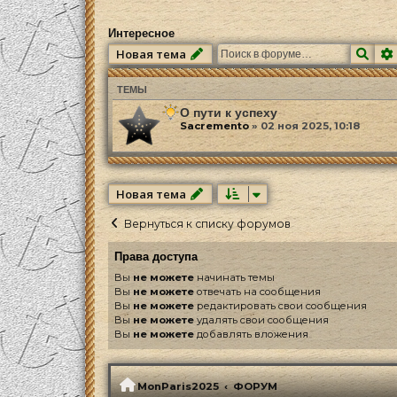
Интересное
Пои
Новая тема
ТЕМЫ
О пути к успеху
Sacremento
»
02 ноя 2025, 10:18
Новая тема
Вернуться к списку форумов
Права доступа
Вы
не можете
начинать темы
Вы
не можете
отвечать на сообщения
Вы
не можете
редактировать свои сообщения
Вы
не можете
удалять свои сообщения
Вы
не можете
добавлять вложения
MonParis2025
ФОРУМ