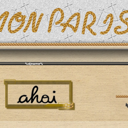
Эфирит: ♫ %djname%
огия
Интересное