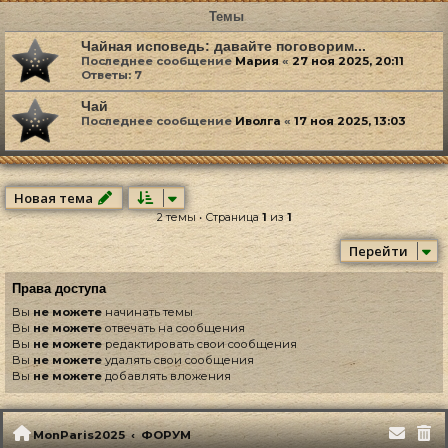
Темы
Чайная исповедь: давайте поговорим...
Последнее сообщение
Мария
«
27 ноя 2025, 20:11
Ответы:
7
Чай
Последнее сообщение
Иволга
«
17 ноя 2025, 13:03
Новая тема
2 темы • Страница
1
из
1
Перейти
Права доступа
Вы
не можете
начинать темы
Вы
не можете
отвечать на сообщения
Вы
не можете
редактировать свои сообщения
Вы
не можете
удалять свои сообщения
Вы
не можете
добавлять вложения
MonParis2025
ФОРУМ