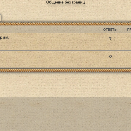
Общение без границ
ск
Расширенный поиск
ОТВЕТЫ
П
рим...
7
0