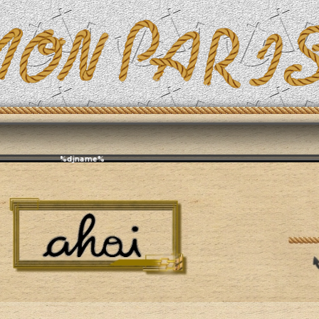
Эфирит: ♫ %djname%
я жизнь
Едим дома
Напитки
Чай