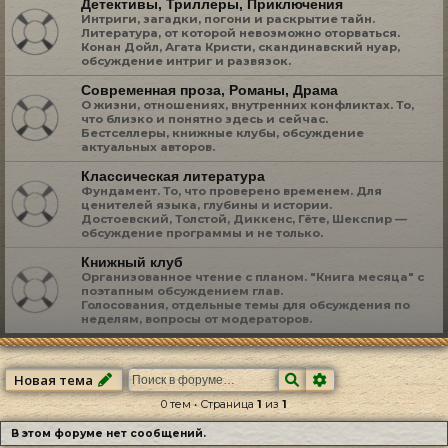
Детективы, Триллеры, Приключения
Интриги, загадки, погони и раскрытие тайн.
Литература, от которой невозможно оторваться.
Конан Дойл, Агата Кристи, скандинавский нуар,
обсуждение интриг и развязок.
Современная проза, Романы, Драма
О жизни, отношениях, внутренних конфликтах. То,
что близко и понятно здесь и сейчас.
Бестселлеры, книжные клубы, обсуждение
актуальных авторов.
Классическая литература
Фундамент. То, что проверено временем. Для
ценителей языка, глубины и истории.
Достоевский, Толстой, Диккенс, Гёте, Шекспир —
обсуждение программы и не только.
Книжный клуб
Организованное чтение с планом. "Книга месяца" с
поэтапным обсуждением глав.
Голосования, отдельные темы для обсуждения по
неделям, вопросы от модераторов.
Поиск
Расширенный по
Новая тема
0 тем • Страница
1
из
1
В этом форуме нет сообщений.