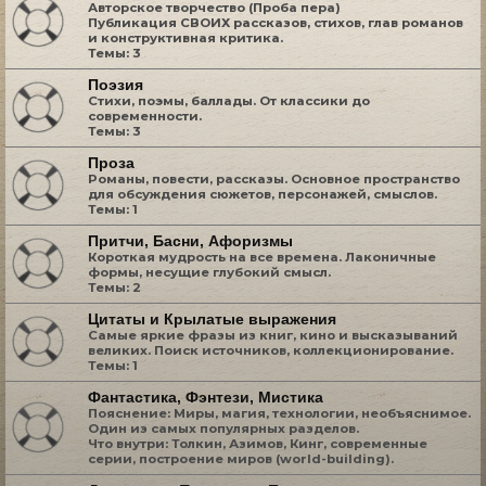
Авторское творчество (Проба пера)
Публикация СВОИХ рассказов, стихов, глав романов
и конструктивная критика.
Темы:
3
Поэзия
Стихи, поэмы, баллады. От классики до
современности.
Темы:
3
Проза
Романы, повести, рассказы. Основное пространство
для обсуждения сюжетов, персонажей, смыслов.
Темы:
1
Притчи, Басни, Афоризмы
Короткая мудрость на все времена. Лаконичные
формы, несущие глубокий смысл.
Темы:
2
Цитаты и Крылатые выражения
Самые яркие фразы из книг, кино и высказываний
великих. Поиск источников, коллекционирование.
Темы:
1
Фантастика, Фэнтези, Мистика
Пояснение: Миры, магия, технологии, необъяснимое.
Один из самых популярных разделов.
Что внутри: Толкин, Азимов, Кинг, современные
серии, построение миров (world-building).