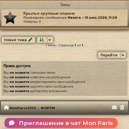
Темы
Крылья крупным планом
Последнее сообщение
Иволга
«
15 июл 2026, 11:29
Ответы:
2
Новая тема
1 тема • Страница
1
из
1
Перейти
Права доступа
Вы
не можете
начинать темы
Вы
не можете
отвечать на сообщения
Вы
не можете
редактировать свои сообщения
Вы
не можете
удалять свои сообщения
Вы
не можете
добавлять вложения
MonParis2025
ФОРУМ
Приглашение в чат Mon Paris