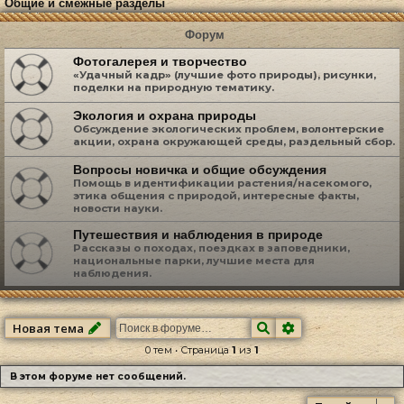
Общие и смежные разделы
Форум
Фотогалерея и творчество
«Удачный кадр» (лучшие фото природы), рисунки,
поделки на природную тематику.
Экология и охрана природы
Обсуждение экологических проблем, волонтерские
акции, охрана окружающей среды, раздельный сбор.
Вопросы новичка и общие обсуждения
Помощь в идентификации растения/насекомого,
этика общения с природой, интересные факты,
новости науки.
Путешествия и наблюдения в природе
Рассказы о походах, поездках в заповедники,
национальные парки, лучшие места для
наблюдения.
Поиск
Расширенный по
Новая тема
0 тем • Страница
1
из
1
В этом форуме нет сообщений.