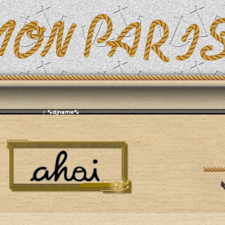
Эфирит: ♫ %djname%
Живая природа
Общие и смежные разделы