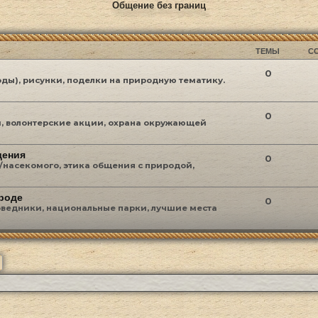
Общение без границ
ТЕМЫ
С
0
ды), рисунки, поделки на природную тематику.
0
, волонтерские акции, охрана окружающей
дения
0
насекомого, этика общения с природой,
роде
0
поведники, национальные парки, лучшие места
ск
Расширенный поиск