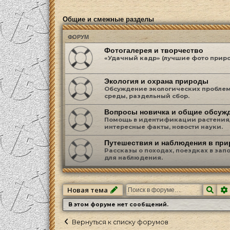
Общие и смежные разделы
ФОРУМ
Фотогалерея и творчество
«Удачный кадр» (лучшие фото приро
Экология и охрана природы
Обсуждение экологических проблем
среды, раздельный сбор.
Вопросы новичка и общие обсуж
Помощь в идентификации растения/
интересные факты, новости науки.
Путешествия и наблюдения в при
Рассказы о походах, поездках в за
для наблюдения.
Пои
Новая тема
В этом форуме нет сообщений.
Вернуться к списку форумов