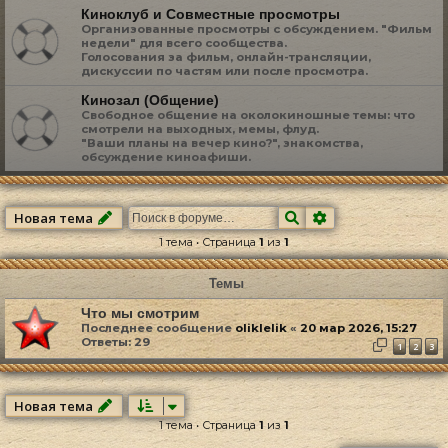
Киноклуб и Совместные просмотры
Организованные просмотры с обсуждением. "Фильм
недели" для всего сообщества.
Голосования за фильм, онлайн-трансляции,
дискуссии по частям или после просмотра.
Кинозал (Общение)
Свободное общение на околокиношные темы: что
смотрели на выходных, мемы, флуд.
"Ваши планы на вечер кино?", знакомства,
обсуждение киноафиши.
Поиск
Расширенный по
Новая тема
1 тема • Страница
1
из
1
Темы
Что мы смотрим
Последнее сообщение
oliklelik
«
20 мар 2026, 15:27
Ответы:
29
1
2
3
Новая тема
1 тема • Страница
1
из
1