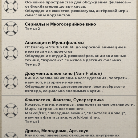
Основное пространство для обсуждения фильмов —
от блокбастеров до арт-хауса.
Обсуждение сюжетов, режиссуры, актёрской игры,
смыслов и подтекстов.
Сериалы и Многосерийное кино
Темы:
2
Анимация и Мультфильмы
От Disney и Studio Ghibli до взрослой анимации и
независимых проектов.
Обсуждение студий, режиссёров, анимационных
техник, "взрослых" смыслов в детских фильмах.
Темы:
3
Документальное кино (Non-Fiction)
Кино о реальной жизни. Расследования, портреты,
научпоп, истории из жизни.
Обсуждение тем, достоверности, режиссёрского
взгляда, социально значимых картин.
Фантастика, Фэнтези, Супергероика
Космос, магия, комиксы, альтернативные реальности.
Миры за гранью возможного.
Marvel/DC, "Звёздные войны", "Властелин колец",
научная фантастика, world-building.
Темы:
1
Драма, Мелодрама, Арт-хаус
Кино о человеческих отношениях, внутренних