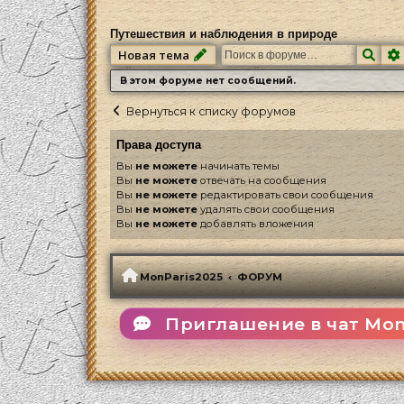
Путешествия и наблюдения в природе
Пои
Новая тема
В этом форуме нет сообщений.
Вернуться к списку форумов
Права доступа
Вы
не можете
начинать темы
Вы
не можете
отвечать на сообщения
Вы
не можете
редактировать свои сообщения
Вы
не можете
удалять свои сообщения
Вы
не можете
добавлять вложения
MonParis2025
ФОРУМ
Приглашение в чат Mon