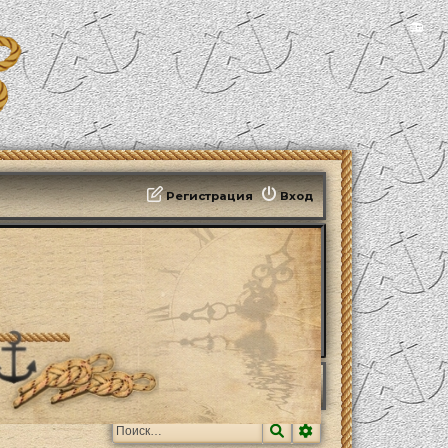
📻
Регистрация
Вход
людения в природе
Поиск
Расширенный поис