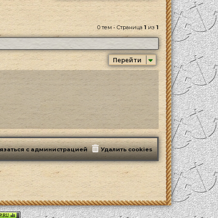
0 тем • Страница
1
из
1
Перейти
язаться с администрацией
Удалить cookies