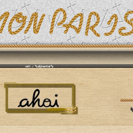
Эфирит: ♫ %djname%
Живая природа
Общие и смежные разделы
Путешествия и наб