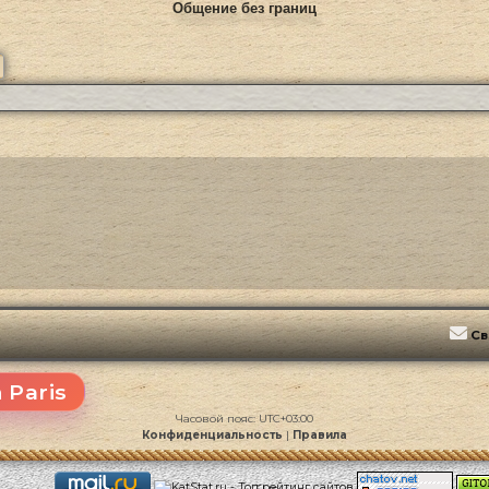
Общение без границ
ск
Расширенный поиск
Св
 Paris
Часовой пояс:
UTC+03:00
Конфиденциальность
|
Правила