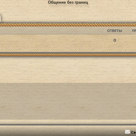
Общение без границ
ск
Расширенный поиск
ОТВЕТЫ
П
0
Св