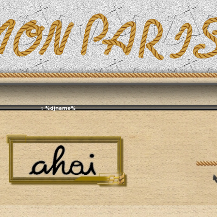
Эфирит: ♫ %djname%
Вокруг света
Европа