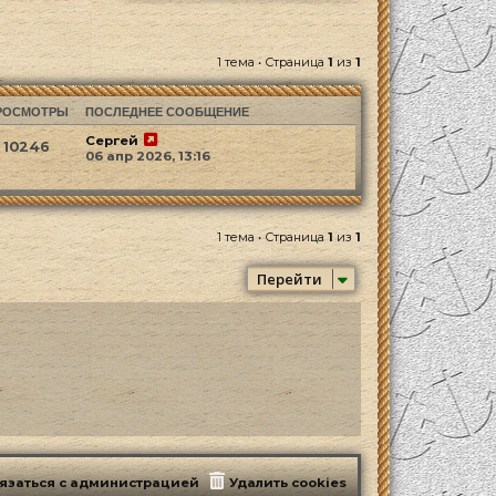
1 тема • Страница
1
из
1
РОСМОТРЫ
ПОСЛЕДНЕЕ СООБЩЕНИЕ
Сергей
10246
06 апр 2026, 13:16
1 тема • Страница
1
из
1
Перейти
язаться с администрацией
Удалить cookies