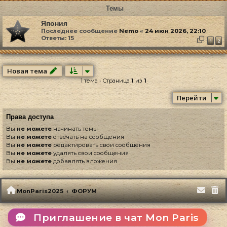
Темы
Япония
Последнее сообщение
Nemo
«
24 июн 2026, 22:10
Ответы:
15
1
2
Новая тема
1 тема • Страница
1
из
1
Перейти
Права доступа
Вы
не можете
начинать темы
Вы
не можете
отвечать на сообщения
Вы
не можете
редактировать свои сообщения
Вы
не можете
удалять свои сообщения
Вы
не можете
добавлять вложения
MonParis2025
ФОРУМ
Приглашение в чат Mon Paris