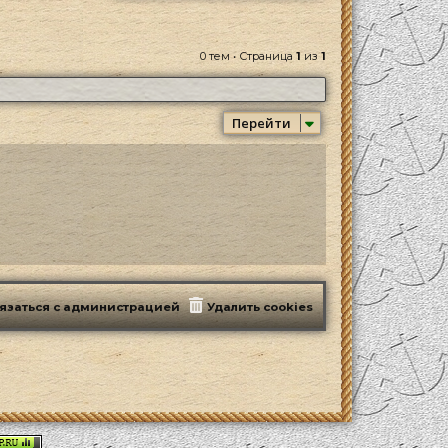
0 тем • Страница
1
из
1
Перейти
язаться с администрацией
Удалить cookies