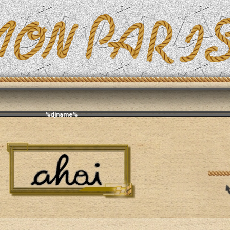
Эфирит: ♫ %djname%
Вокруг света
Африка, Ближний Восток