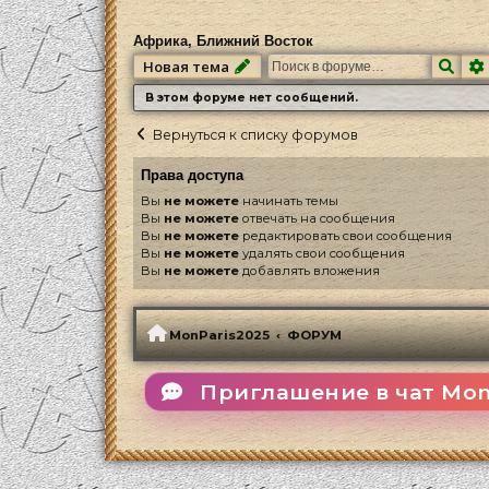
Африка, Ближний Восток
Пои
Новая тема
В этом форуме нет сообщений.
Вернуться к списку форумов
Права доступа
Вы
не можете
начинать темы
Вы
не можете
отвечать на сообщения
Вы
не можете
редактировать свои сообщения
Вы
не можете
удалять свои сообщения
Вы
не можете
добавлять вложения
MonParis2025
ФОРУМ
Приглашение в чат Mon