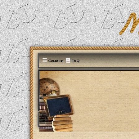
Ссылки
FAQ
Э
MonParis2025
ФОРУМ
Культура
Музык