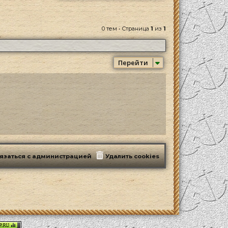
0 тем • Страница
1
из
1
Перейти
язаться с администрацией
Удалить cookies