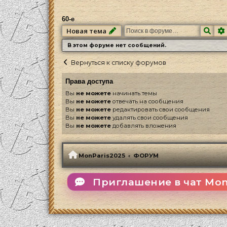
60-е
Пои
Новая тема
В этом форуме нет сообщений.
Вернуться к списку форумов
Права доступа
Вы
не можете
начинать темы
Вы
не можете
отвечать на сообщения
Вы
не можете
редактировать свои сообщения
Вы
не можете
удалять свои сообщения
Вы
не можете
добавлять вложения
MonParis2025
ФОРУМ
Приглашение в чат Mon