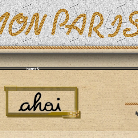
фирит: ♫ %djname%
а
Ретро и Ностальгия – Музыка XX века
60-е