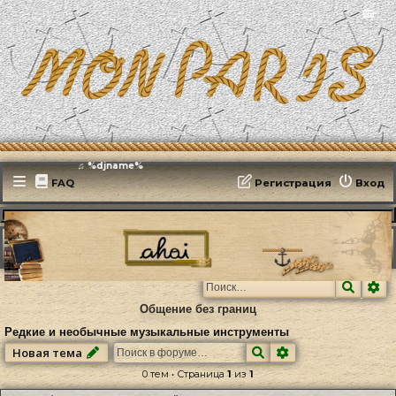
📻
Эфирит: ♫ %djname%
FAQ
Регистрация
Вход
MonParis2025
ФОРУМ
Культура
Музыка
Редкие и необычные музыкальные инструменты
Поиск
Ра
Общение без границ
Редкие и необычные музыкальные инструменты
Поиск
Расширенный по
Новая тема
0 тем • Страница
1
из
1