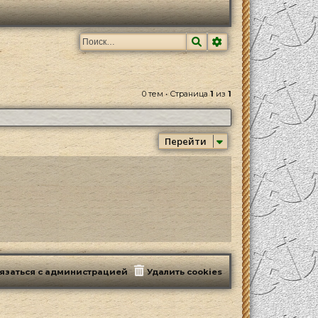
Поиск
Расширенный поис
0 тем • Страница
1
из
1
Перейти
язаться с администрацией
Удалить cookies