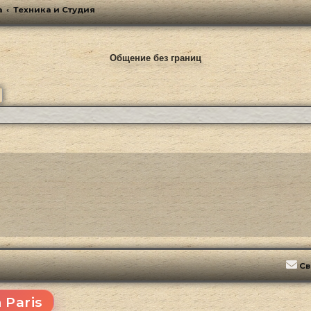
а
Техника и Студия
Общение без границ
ск
Расширенный поиск
Св
 Paris