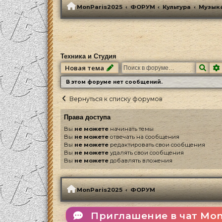
MonParis2025
ФОРУМ
Культура
Музык
Техника и Студия
Пои
Новая тема
В этом форуме нет сообщений.
Вернуться к списку форумов
Права доступа
Вы
не можете
начинать темы
Вы
не можете
отвечать на сообщения
Вы
не можете
редактировать свои сообщения
Вы
не можете
удалять свои сообщения
Вы
не можете
добавлять вложения
MonParis2025
ФОРУМ
Приглашение в чат Mon