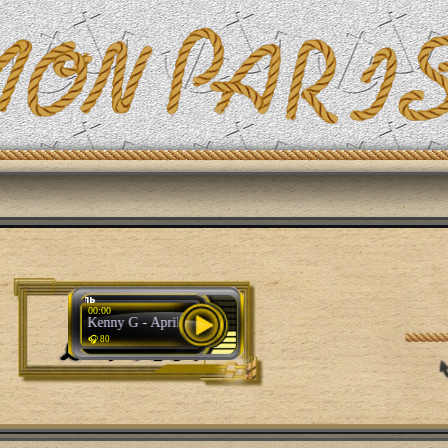
Эфирит: ♫ DJ Эйфель
00:00
Kenny G - April Rain
🎧 80