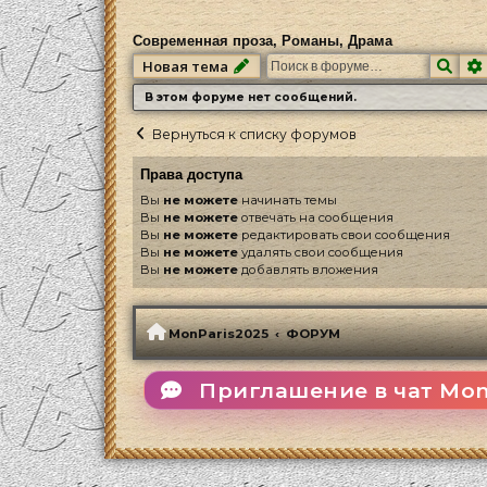
Современная проза, Романы, Драма
Пои
Новая тема
В этом форуме нет сообщений.
Вернуться к списку форумов
Права доступа
Вы
не можете
начинать темы
Вы
не можете
отвечать на сообщения
Вы
не можете
редактировать свои сообщения
Вы
не можете
удалять свои сообщения
Вы
не можете
добавлять вложения
MonParis2025
ФОРУМ
Приглашение в чат Mon