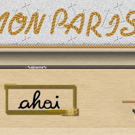
Эфирит: ♫ %djname%
тура
Современная проза, Романы, Драма