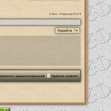
0 тем • Страница
1
из
1
Перейти
язаться с администрацией
Удалить cookies