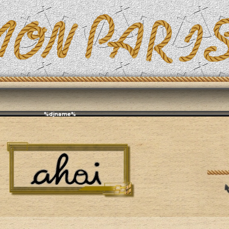
Эфирит: ♫ %djname%
тура
Современная проза, Романы, Драма