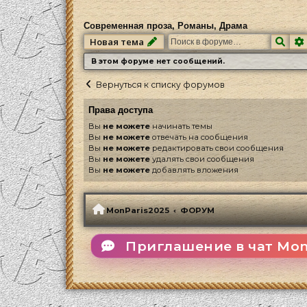
Современная проза, Романы, Драма
Пои
Новая тема
В этом форуме нет сообщений.
Вернуться к списку форумов
Права доступа
Вы
не можете
начинать темы
Вы
не можете
отвечать на сообщения
Вы
не можете
редактировать свои сообщения
Вы
не можете
удалять свои сообщения
Вы
не можете
добавлять вложения
MonParis2025
ФОРУМ
Приглашение в чат Mon