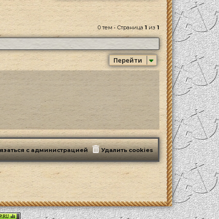
0 тем • Страница
1
из
1
Перейти
язаться с администрацией
Удалить cookies