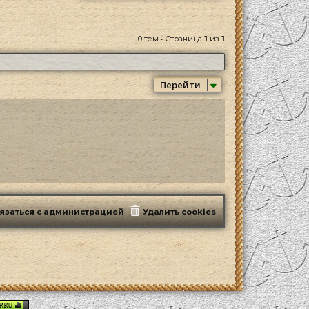
0 тем • Страница
1
из
1
Перейти
язаться с администрацией
Удалить cookies