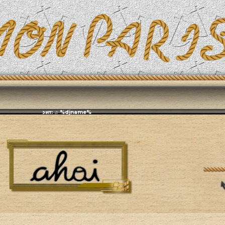
Эфирит: ♫ %djname%
Художественное кино (Игровое)