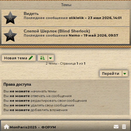
Темы
Видеть
Последнее сообщение
oliklelik
«
23 июл 2026, 14:01
Слепой Шерлок (Blind Sherlock)
Последнее сообщение
Nemo
«
19 май 2026, 09:57
Новая тема
2 темы • Страница
1
из
1
Перейти
Права доступа
Вы
не можете
начинать темы
Вы
не можете
отвечать на сообщения
Вы
не можете
редактировать свои сообщения
Вы
не можете
удалять свои сообщения
Вы
не можете
добавлять вложения
MonParis2025
ФОРУМ