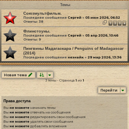
Темы
Союзмультфильм.
Последнее сообщение
Сергей
«
05 июн 2026, 06:52
Ответы:
38
1
2
3
4
Флинстоуны.
Последнее сообщение
Сергей
«
05 апр 2026, 10:46
Ответы:
9
Пингвины Мадагаскара / Penguins of Madagascar
(2014)
Последнее сообщение
незнайк
«
29 мар 2026, 13:36
Новая тема
3 темы • Страница
1
из
1
Перейти
Права доступа
Вы
не можете
начинать темы
Вы
не можете
отвечать на сообщения
Вы
не можете
редактировать свои сообщения
Вы
не можете
удалять свои сообщения
Вы
не можете
добавлять вложения