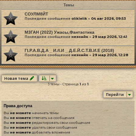
Темы
СОУЛМ8ЙТ
Последнее сообщение
oliklelik
«
04 авг 2026, 09:53
М3ГАН (2022) Ужасы,Фантастика
Последнее сообщение
незнайк
«
29 мар 2026, 12:41
ГI.P.A.B.Д.A _ И./I.И _ Д.E.Й.C.T.B.И.E (2018)
Последнее сообщение
незнайк
«
29 мар 2026, 12:28
Новая тема
3 темы • Страница
1
из
1
Перейти
Права доступа
Вы
не можете
начинать темы
Вы
не можете
отвечать на сообщения
Вы
не можете
редактировать свои сообщения
Вы
не можете
удалять свои сообщения
Вы
не можете
добавлять вложения