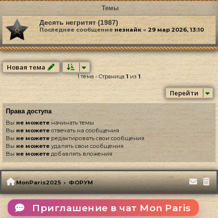
Темы
Десять негритят (1987)
Последнее сообщение
незнайк
«
29 мар 2026, 13:10
Новая тема
1 тема • Страница
1
из
1
Перейти
Права доступа
Вы
не можете
начинать темы
Вы
не можете
отвечать на сообщения
Вы
не можете
редактировать свои сообщения
Вы
не можете
удалять свои сообщения
Вы
не можете
добавлять вложения
MonParis2025
ФОРУМ
Приглашение в чат Mon Paris