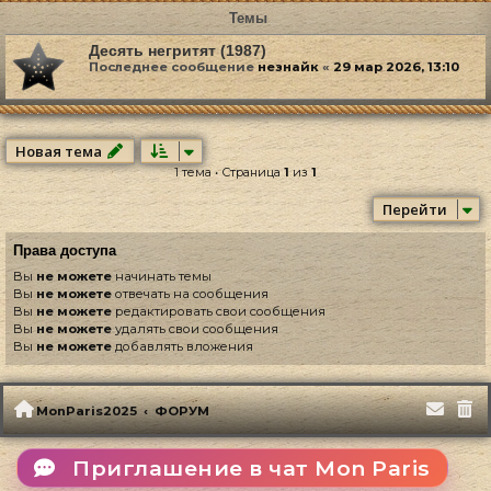
Темы
Десять негритят (1987)
Последнее сообщение
незнайк
«
29 мар 2026, 13:10
Новая тема
1 тема • Страница
1
из
1
Перейти
Права доступа
Вы
не можете
начинать темы
Вы
не можете
отвечать на сообщения
Вы
не можете
редактировать свои сообщения
Вы
не можете
удалять свои сообщения
Вы
не можете
добавлять вложения
MonParis2025
ФОРУМ
Приглашение в чат Mon Paris