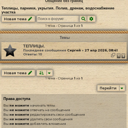
Общение без границ
Теплицы, парники, укрытия. Полив, дренаж, водоснабжение
участка
Поиск
Расширенный по
Новая тема
1 тема • Страница
1
из
1
Темы
ТЕПЛИЦЫ.
Последнее сообщение
Сергей
«
27 апр 2026, 08:41
Ответы:
10
1
2
Новая тема
1 тема • Страница
1
из
1
Перейти
Права доступа
Вы
не можете
начинать темы
Вы
не можете
отвечать на сообщения
Вы
не можете
редактировать свои сообщения
Вы
не можете
удалять свои сообщения
Вы
не можете
добавлять вложения