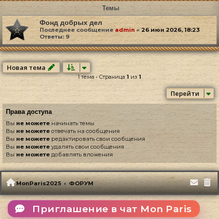
Темы
Фонд добрых дел
Последнее сообщение
admin
«
26 июн 2026, 18:23
Ответы:
9
Новая тема
1 тема • Страница
1
из
1
Перейти
Права доступа
Вы
не можете
начинать темы
Вы
не можете
отвечать на сообщения
Вы
не можете
редактировать свои сообщения
Вы
не можете
удалять свои сообщения
Вы
не можете
добавлять вложения
MonParis2025
ФОРУМ
Приглашение в чат Mon Paris