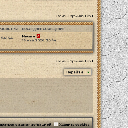
1 тема • Страница
1
из
1
РОСМОТРЫ
ПОСЛЕДНЕЕ СООБЩЕНИЕ
Иволга
54164
14 май 2026, 20:44
1 тема • Страница
1
из
1
Перейти
язаться с администрацией
Удалить cookies