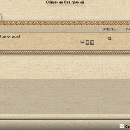
Общение без границ
ск
Расширенный поиск
ОТВЕТЫ
П
йного сна!
12
1
2
Св