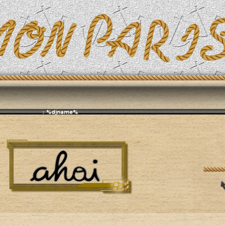
Эфирит: ♫ %djname%
ники
А тем, кто ложится спать — спокойного сна!