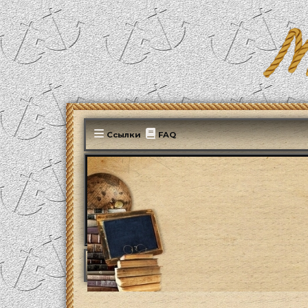
Ссылки
FAQ
MonParis2025
ФОРУМ
Беседка
Празд