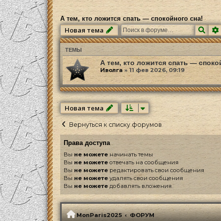
А тем, кто ложится спать — спокойного сна!
Пои
Новая тема
ТЕМЫ
А тем, кто ложится спать — споко
Иволга
»
11 фев 2026, 09:19
Новая тема
Вернуться к списку форумов
Права доступа
Вы
не можете
начинать темы
Вы
не можете
отвечать на сообщения
Вы
не можете
редактировать свои сообщения
Вы
не можете
удалять свои сообщения
Вы
не можете
добавлять вложения
MonParis2025
ФОРУМ