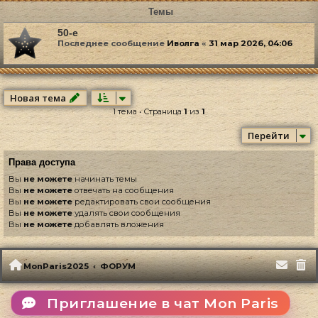
Темы
50-е
Последнее сообщение
Иволга
«
31 мар 2026, 04:06
Новая тема
1 тема • Страница
1
из
1
Перейти
Права доступа
Вы
не можете
начинать темы
Вы
не можете
отвечать на сообщения
Вы
не можете
редактировать свои сообщения
Вы
не можете
удалять свои сообщения
Вы
не можете
добавлять вложения
MonParis2025
ФОРУМ
Приглашение в чат Mon Paris